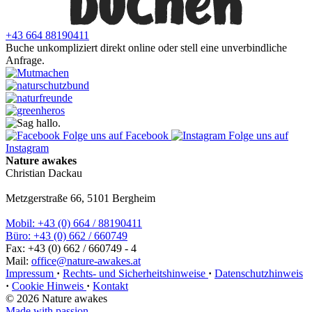
+43 664 88190411
Buche unkompliziert direkt online oder stell eine unverbindliche
Anfrage.
Folge uns auf Facebook
Folge uns auf
Instagram
Nature awakes
Christian Dackau
Metzgerstraße 66, 5101 Bergheim
Mobil: +43 (0) 664 / 88190411
Büro: +43 (0) 662 / 660749
Fax: +43 (0) 662 / 660749 - 4
Mail:
office@nature-awakes.at
Impressum
·
Rechts- und Sicherheitshinweise
·
Datenschutzhinweis
·
Cookie Hinweis
·
Kontakt
© 2026 Nature awakes
Made with passion